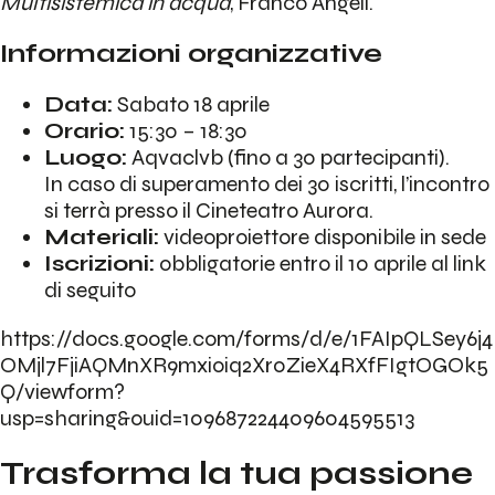
Multisistemica in acqua
, Franco Angeli.
Informazioni organizzative
Data:
Sabato 18 aprile
Orario:
15:30 – 18:30
Luogo:
Aqvaclvb (fino a 30 partecipanti).
In caso di superamento dei 30 iscritti, l’incontro
si terrà presso il Cineteatro Aurora.
Materiali:
videoproiettore disponibile in sede
Iscrizioni:
obbligatorie entro il 10 aprile al link
di seguito
https://docs.google.com/forms/d/e/1FAIpQLSey6j4
OMjl7FjiAQMnXR9mxioiq2Xr0ZieX4RXfFIgtOGOk5
Q/viewform?
usp=sharing&ouid=109687224409604595513
Trasforma la tua passione